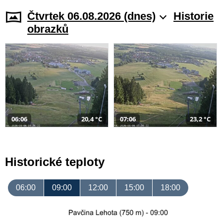
Čtvrtek 06.08.2026 (dnes)
Historie
obrazků
06:06
20,4 °C
07:06
23,2 °C
Historické teploty
06:00
09:00
12:00
15:00
18:00