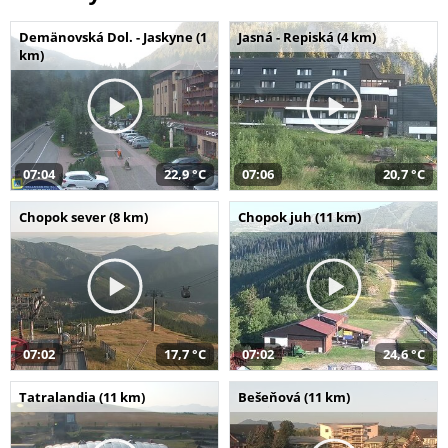
Demänovská Dol. - Jaskyne (1
Jasná - Repiská (4 km)
km)
07:04
22,9 °C
07:06
20,7 °C
Chopok sever (8 km)
Chopok juh (11 km)
07:02
17,7 °C
07:02
24,6 °C
Tatralandia (11 km)
Bešeňová (11 km)