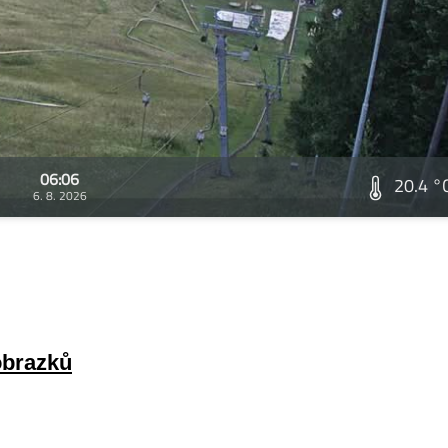
06:06
20.4 °
6. 8. 2026
obrazků