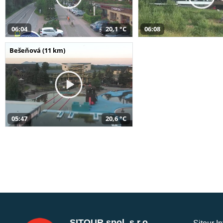
06:04
20,1 °C
06:08
Bešeňová (11 km)
05:47
20,6 °C
SITOUR spol. s r.o.