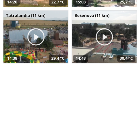
14:26
22,7 °C
15:03
25,7 °C
Tatralandia (11 km)
Bešeňová (11 km)
14:38
29,4 °C
14:48
30,4 °C