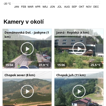
Kamery v okolí
Demänovská Dol. - Jaskyne (1
Jasná - Repiská (4 km)
km)
15:04
27,9 °C
15:06
25,5 °C
Chopok sever (8 km)
Chopok juh (11 km)