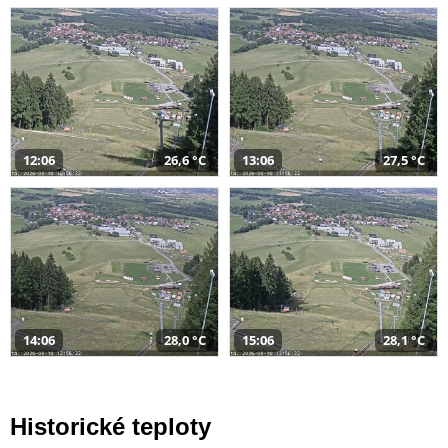
12:06
26,6 °C
13:06
27,5 °C
14:06
28,0 °C
15:06
28,1 °C
Historické teploty