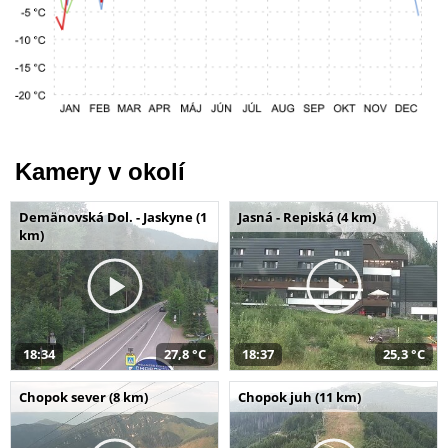
Kamery v okolí
Demänovská Dol. - Jaskyne (1
Jasná - Repiská (4 km)
km)
18:34
27,8 °C
18:37
25,3 °C
Chopok sever (8 km)
Chopok juh (11 km)