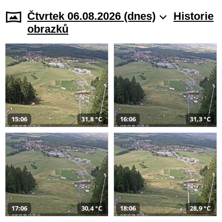
Čtvrtek 06.08.2026 (dnes)
Historie
obrazků
15:06
31,8 °C
16:06
31,3 °C
17:06
30,4 °C
18:06
28,9 °C