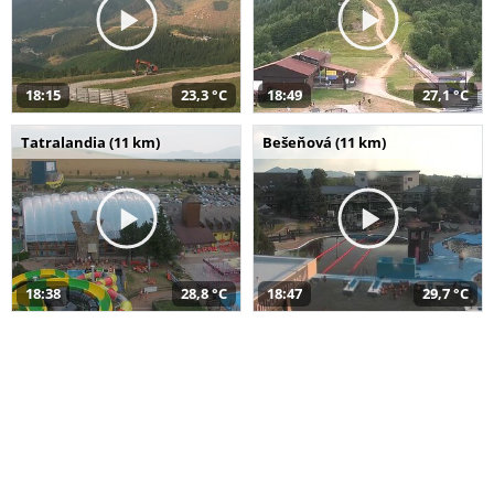
18:15
23,3 °C
18:49
27,1 °C
Tatralandia (11 km)
Bešeňová (11 km)
18:38
28,8 °C
18:47
29,7 °C