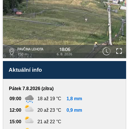
18:06
PAVČINA LEHOTA
750 m
6. 8. 2026
Aktuální info
Pátek 7.8.2026 (zítra)
09:00
18 až 19 °C
1,8 mm
12:00
20 až 23 °C
0,9 mm
15:00
21 až 22 °C