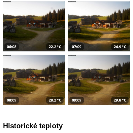
06:08
22,2 °C
07:09
24,9 °C
08:09
28,2 °C
09:09
29,8 °C
Historické teploty