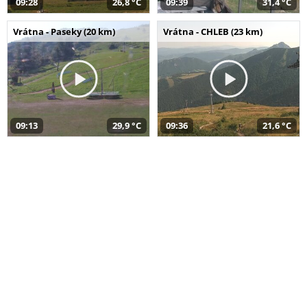
09:28
26,8 °C
09:39
31,4 °C
Vrátna - Paseky (20 km)
Vrátna - CHLEB (23 km)
09:13
29,9 °C
09:36
21,6 °C