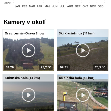
Kamery v okolí
Orav.Lesná - Orava Snow
Ski Krušetnica (11 km)
09:29
25,2 °C
09:31
25,7 °C
Kubínska hoľa (13 km)
Kubínska hoľa (16 km)