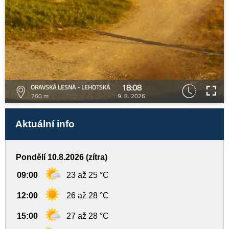
18:08
ORAVSKÁ LESNÁ - LEHOTSKÁ
760 m
9. 8. 2026
Aktuální info
Pondělí 10.8.2026 (zítra)
09:00
23 až 25 °C
12:00
26 až 28 °C
15:00
27 až 28 °C