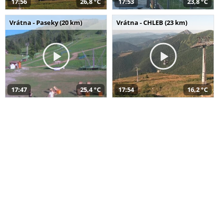
17:56
26,8 °C
17:53
23,8 °C
Vrátna - Paseky (20 km)
Vrátna - CHLEB (23 km)
17:47
25,4 °C
17:54
16,2 °C