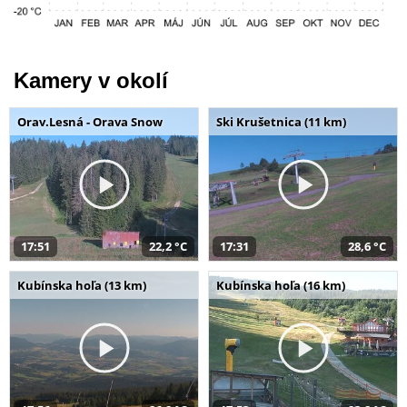
Kamery v okolí
Orav.Lesná - Orava Snow
Ski Krušetnica (11 km)
17:51
22,2 °C
17:31
28,6 °C
Kubínska hoľa (13 km)
Kubínska hoľa (16 km)