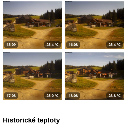
15:09
25,4 °C
16:08
25,4 °C
17:08
25,0 °C
18:08
23,8 °C
Historické teploty