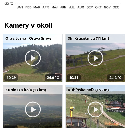
Kamery v okolí
Orav.Lesná - Orava Snow
Ski Krušetnica (11 km)
10:29
24,0 °C
10:31
24,2 °C
Kubínska hoľa (13 km)
Kubínska hoľa (16 km)