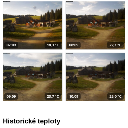
07:09
18,3 °C
08:09
22,1 °C
09:09
23,7 °C
10:09
25,0 °C
Historické teploty