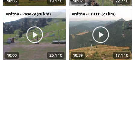
10:06
19,1 °C
10:02
22,7 °C
Vrátna - Paseky (20 km)
Vrátna - CHLEB (23 km)
10:00
26,1 °C
10:39
17,1 °C