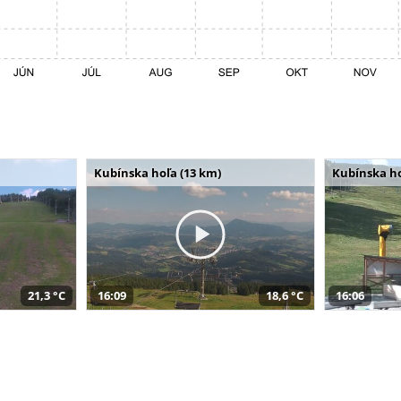
Kubínska hoľa (13 km)
Kubínska ho
21,3 °C
16:09
18,6 °C
16:06