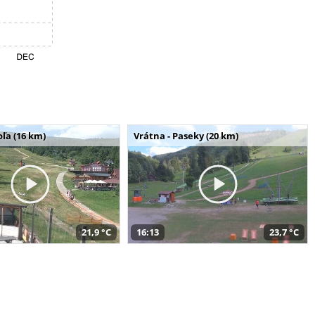
ľa (16 km)
Vrátna - Paseky (20 km)
21,9 °C
16:13
23,7 °C