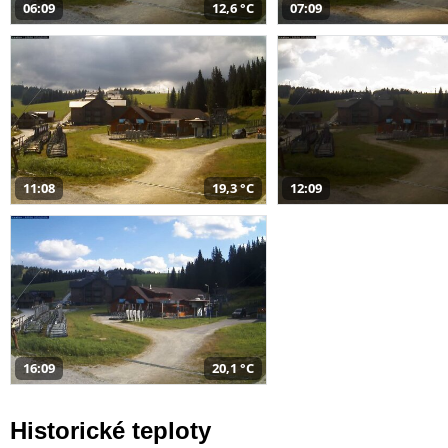
06:09
12,6 °C
07:09
11:08
19,3 °C
12:09
16:09
20,1 °C
Historické teploty