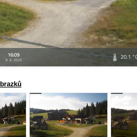
16:09
20.1 °
8. 8. 2026
obrazků