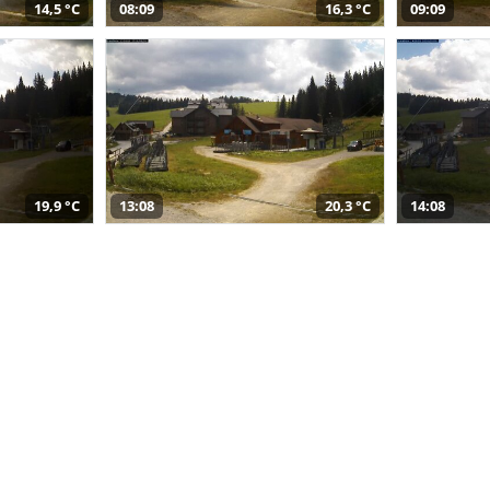
14,5 °C
08:09
16,3 °C
09:09
19,9 °C
13:08
20,3 °C
14:08