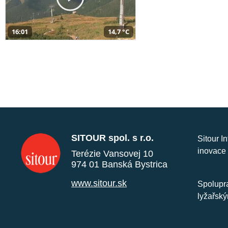
16:01
14,7 °C
SITOUR spol. s r.o.
Sitour I
inovace 
Terézie Vansovej 10
974 01 Banská Bystrica
www.sitour.sk
Spolupra
lyžařský