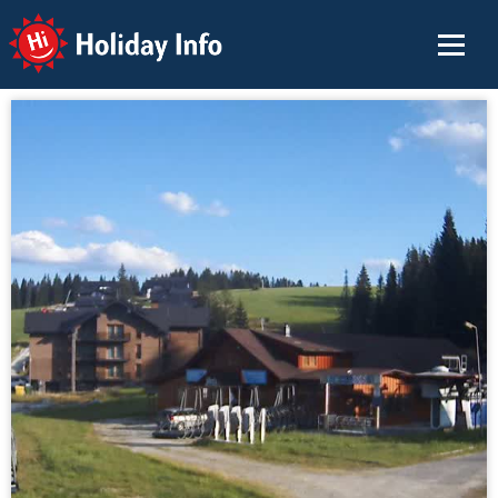
Holiday Info