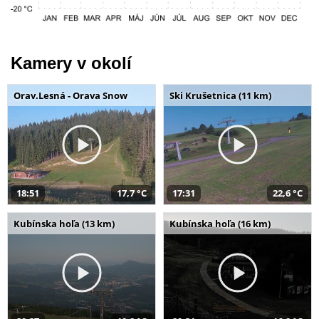
Kamery v okolí
Orav.Lesná - Orava Snow
Ski Krušetnica (11 km)
18:51
17,7 °C
17:31
22,6 °C
Kubínska hoľa (13 km)
Kubínska hoľa (16 km)