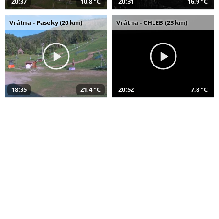
20:37
10,8 °C
20:31
16,9 °C
Vrátna - Paseky (20 km)
Vrátna - CHLEB (23 km)
18:35
21,4 °C
20:52
7,8 °C