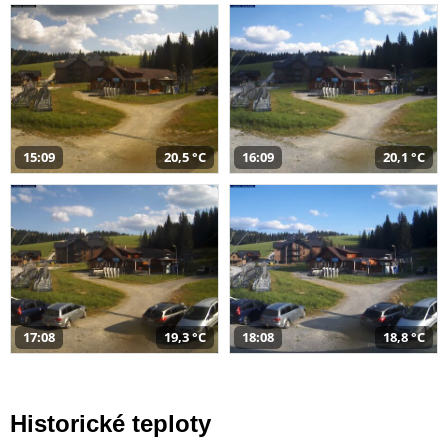
15:09
20,5 °C
16:09
20,1 °C
17:08
19,3 °C
18:08
18,8 °C
Historické teploty