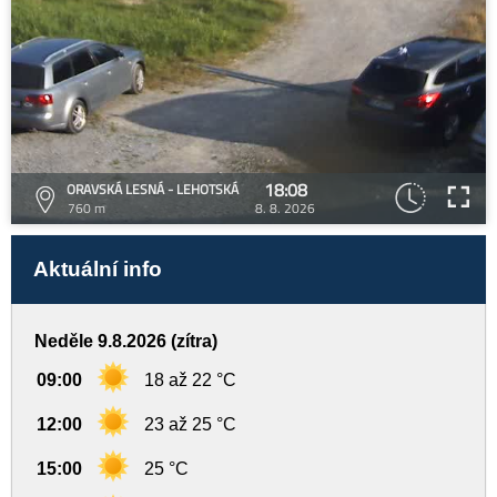
18:08
ORAVSKÁ LESNÁ - LEHOTSKÁ
760 m
8. 8. 2026
Aktuální info
Neděle 9.8.2026 (zítra)
09:00
18 až 22 °C
12:00
23 až 25 °C
15:00
25 °C