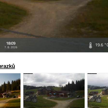
18:09
19.6 °
7. 8. 2026
brazků