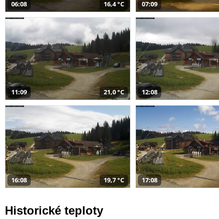
06:08
16,4 °C
07:09
11:09
21,0 °C
12:08
16:08
19,7 °C
17:08
Historické teploty