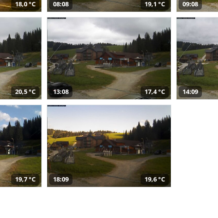
18,0 °C
08:08
19,1 °C
09:08
20,5 °C
13:08
17,4 °C
14:09
19,7 °C
18:09
19,6 °C