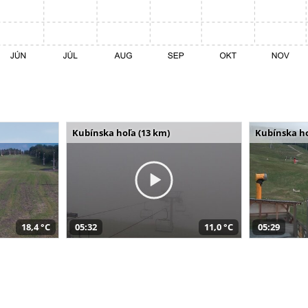
Kubínska hoľa (13 km)
Kubínska ho
18,4 °C
05:32
11,0 °C
05:29