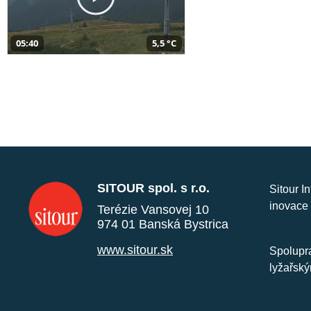
05:40
5,5 °C
SITOUR spol. s r.o.
Sitour I
inovace 
Terézie Vansovej 10
974 01 Banská Bystrica
www.sitour.sk
Spolupra
lyžařský