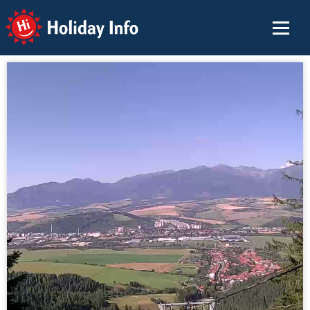
Holiday Info