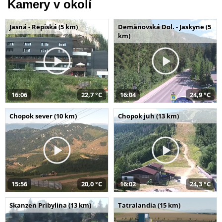
Kamery v okolí
Jasná - Repiská (5 km)
Demänovská Dol. - Jaskyne (5
km)
16:06
22,7 °C
16:04
24,9 °C
Chopok sever (10 km)
Chopok juh (13 km)
15:56
20,0 °C
16:02
24,3 °C
Skanzen Pribylina (13 km)
Tatralandia (15 km)