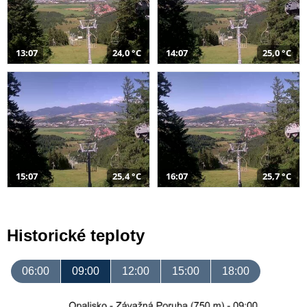
13:07
24,0 °C
14:07
25,0 °C
15:07
25,4 °C
16:07
25,7 °C
Historické teploty
06:00
09:00
12:00
15:00
18:00