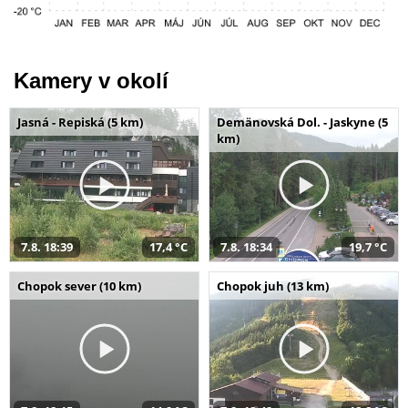
Kamery v okolí
Jasná - Repiská (5 km)
Demänovská Dol. - Jaskyne (5
km)
7.8. 18:39
17,4 °C
7.8. 18:34
19,7 °C
Chopok sever (10 km)
Chopok juh (13 km)