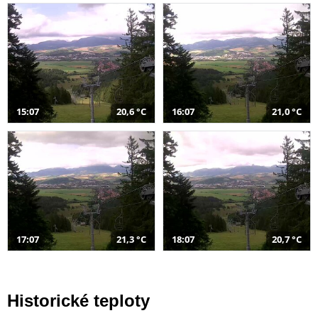
15:07
20,6 °C
16:07
21,0 °C
17:07
21,3 °C
18:07
20,7 °C
Historické teploty