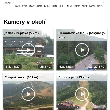
Kamery v okolí
Jasná - Repiská (5 km)
Demänovská Dol. - Jaskyne (5
km)
6.8. 18:37
25,3 °C
6.8. 18:34
27,8 °C
Chopok sever (10 km)
Chopok juh (13 km)