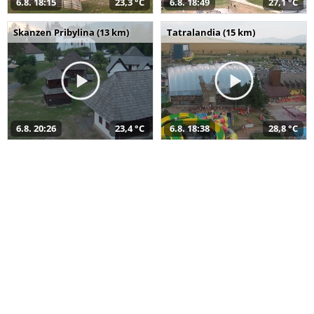
6.8. 18:15
23,3 °C
6.8. 18:49
27,1 °C
Skanzen Pribylina (13 km)
Tatralandia (15 km)
6.8. 20:26
23,4 °C
6.8. 18:38
28,8 °C