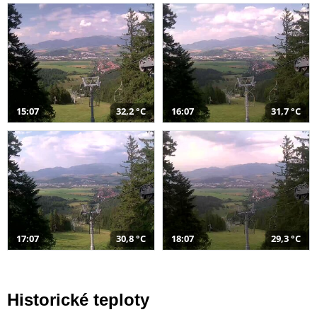
15:07
32,2 °C
16:07
31,7 °C
17:07
30,8 °C
18:07
29,3 °C
Historické teploty