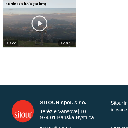
Kubínska hoľa (18 km)
19:22
12,8 °C
SITOUR spol. s r.o.
Sitour I
inovace 
Terézie Vansovej 10
974 01 Banská Bystrica
www.sitour.sk