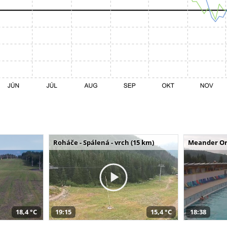
Roháče - Spálená - vrch (15 km)
Meander Or
18,4 °C
19:15
15,4 °C
18:38