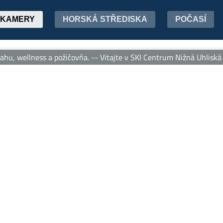
KAMERY
HORSKÁ STŘEDISKA
POČASÍ
u, wellness a požičovňa. -- Vitajte v SKI Centrum Nižná Uhliská – 