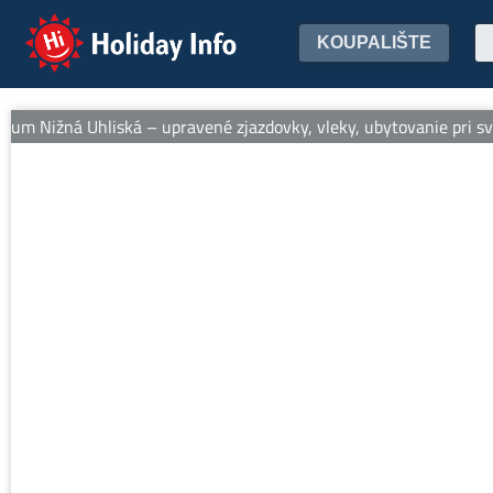
Holiday Info
KOUPALIŠTE
um Nižná Uhliská – upravené zjazdovky, vleky, ubytovanie pri svah