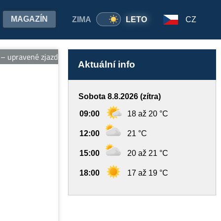
MAGAZÍN
ZIMA
LETO
CZ
upravené zjazdovky, vleky, ubytovanie pri svahu, wellness a požič
Aktuální info
Sobota 8.8.2026 (zítra)
09:00
18 až 20 °C
12:00
21 °C
15:00
20 až 21 °C
18:00
17 až 19 °C