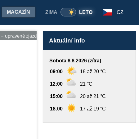
MAGAZÍN
ZIMA
LETO
CZ
upravené zjazdovky, vleky, ubytovanie pri svahu, wellness a požič
Aktuální info
Sobota 8.8.2026 (zítra)
09:00
18 až 20 °C
12:00
21 °C
15:00
20 až 21 °C
18:00
17 až 19 °C