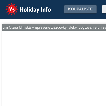
Holiday Info
KOUPALIŠTE
um Nižná Uhliská – upravené zjazdovky, vleky, ubytovanie pri svah