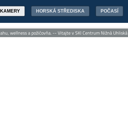
KAMERY
HORSKÁ STŘEDISKA
POČASÍ
u, wellness a požičovňa. -- Vitajte v SKI Centrum Nižná Uhliská – 