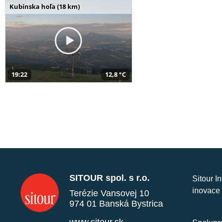
Kubínska hoľa (18 km)
19:22
12,8 °C
SITOUR spol. s r.o.
Sitour I
inovace 
Terézie Vansovej 10
974 01 Banská Bystrica
www.sitour.sk