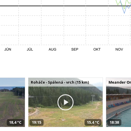
Roháče - Spálená - vrch (15 km)
Meander Or
18,4 °C
19:15
15,4 °C
18:38