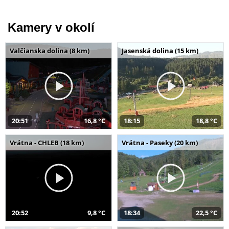
Kamery v okolí
Valčianska dolina (8 km)
Jasenská dolina (15 km)
20:51
16,8 °C
18:15
18,8 °C
Vrátna - CHLEB (18 km)
Vrátna - Paseky (20 km)
20:52
9,8 °C
18:34
22,5 °C