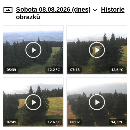
Sobota 08.08.2026 (dnes)
Historie
obrazků
05:39
12,2 °C
07:13
12,6 °C
07:41
12,6 °C
08:02
14,3 °C