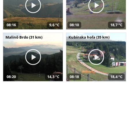
08:16
9,6 °C
08:10
18,7 °C
Malinô Brdo (31 km)
Kubínska hoľa (35 km)
08:20
14,3 °C
08:18
18,4 °C