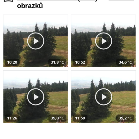
obrazků
10:20
31,8 °C
10:52
34,6 °C
11:26
39,0 °C
11:59
35,2 °C