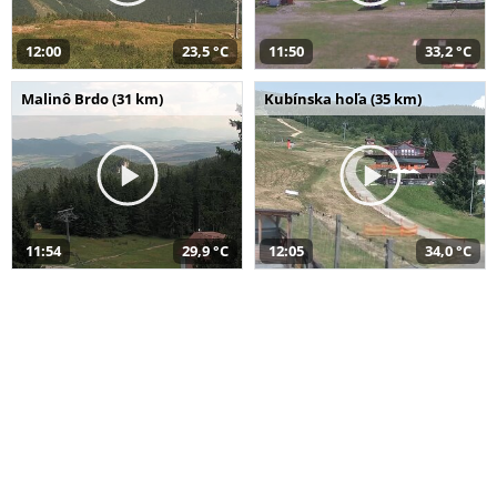
12:00
23,5 °C
11:50
33,2 °C
Malinô Brdo (31 km)
Kubínska hoľa (35 km)
11:54
29,9 °C
12:05
34,0 °C