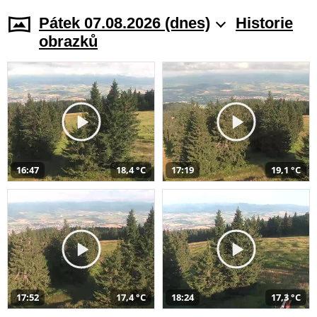
Pátek 07.08.2026 (dnes)
Historie
obrazků
16:47
18,4 °C
17:19
19,1 °C
17:52
17,4 °C
18:24
17,3 °C