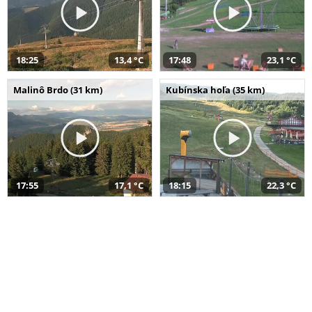
18:25
13,4 °C
17:48
23,1 °C
Malinô Brdo (31 km)
Kubínska hoľa (35 km)
17:55
17,1 °C
18:15
22,3 °C