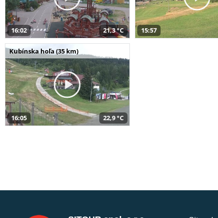
16:02
21,3 °C
15:57
Kubínska hoľa (35 km)
16:05
22,9 °C