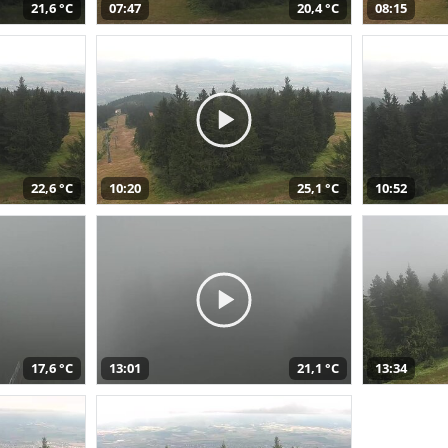
21,6 °C
07:47
20,4 °C
08:15
22,6 °C
10:20
25,1 °C
10:52
17,6 °C
13:01
21,1 °C
13:34