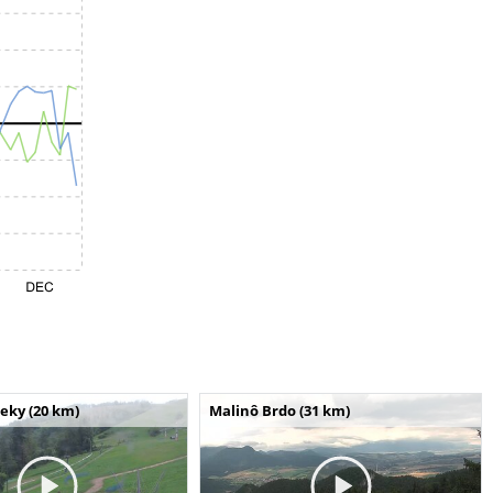
seky (20 km)
Malinô Brdo (31 km)