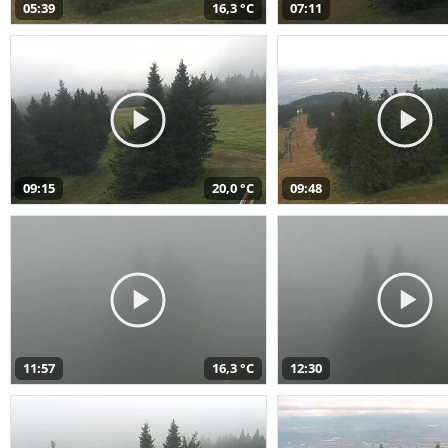
05:39
16,3 °C
07:11
09:15
20,0 °C
09:48
11:57
16,3 °C
12:30