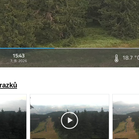
15:43
18.7 °
7. 8. 2026
brazků