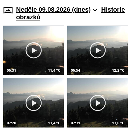
Neděle 09.08.2026 (dnes)
Historie
obrazků
06:31
11,4 °C
06:54
12,2 °C
07:20
13,4 °C
07:31
13,0 °C