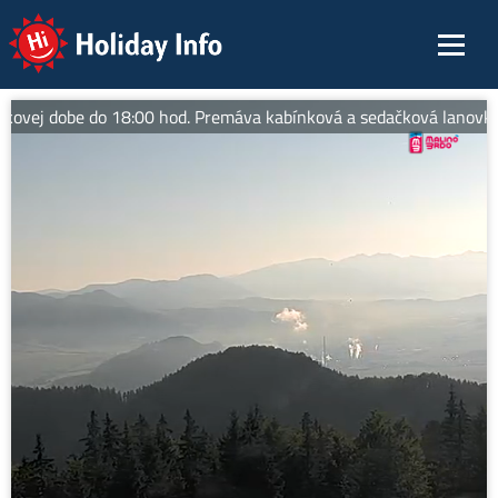
Holiday Info
kovej dobe do 18:00 hod. Premáva kabínková a sedačková lanovka na