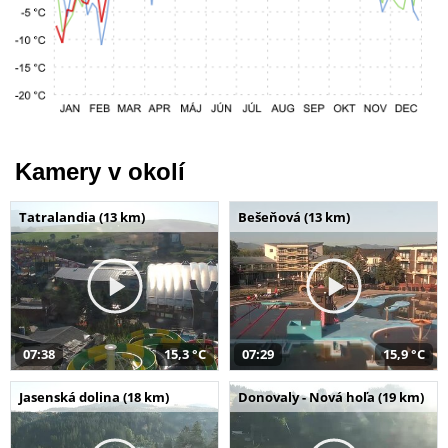
Kamery v okolí
Tatralandia (13 km)
Bešeňová (13 km)
07:38
15,3 °C
07:29
15,9 °C
Jasenská dolina (18 km)
Donovaly - Nová hoľa (19 km)