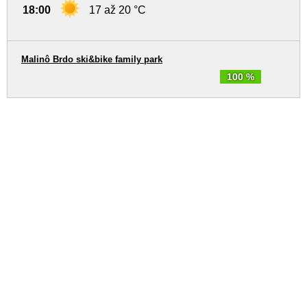
18:00
17 až 20 °C
Malinô Brdo ski&bike family park
100 %