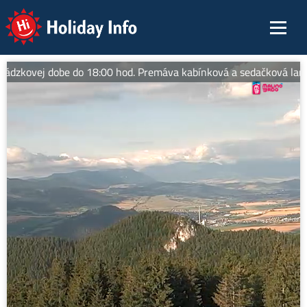
Holiday Info
vádzkovej dobe do 18:00 hod. Premáva kabínková a sedačková lanovka