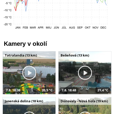
Kamery v okolí
Tatralandia (13 km)
Bešeňová (13 km)
7.8. 18:38
20,5 °C
7.8. 18:48
21,4 °C
Jasenská dolina (18 km)
Donovaly - Nová hoľa (19 km)