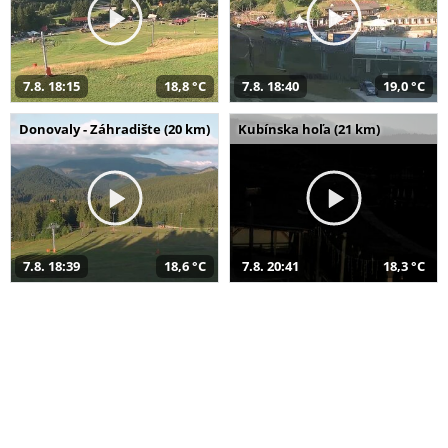
7.8. 18:15
18,8 °C
7.8. 18:40
19,0 °C
Donovaly - Záhradište (20 km)
Kubínska hoľa (21 km)
7.8. 18:39
18,6 °C
7.8. 20:41
18,3 °C