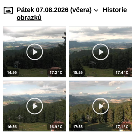
Pátek 07.08.2026 (včera)
Historie
obrazků
14:56
17,2 °C
15:55
17,4 °C
16:56
16,9 °C
17:55
17,1 °C