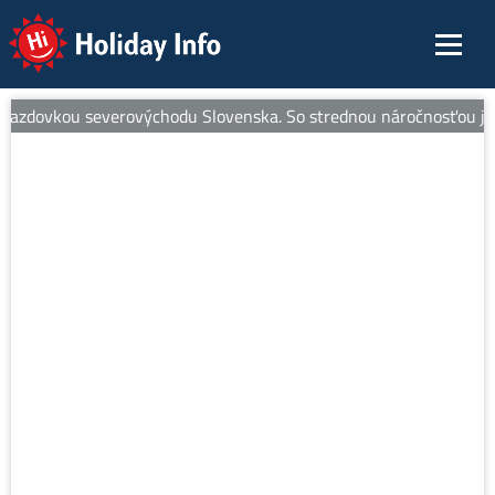
Holiday Info
azdovkou severovýchodu Slovenska. So strednou náročnosťou je ideál