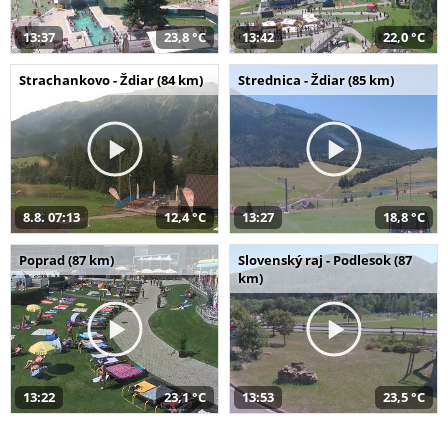
13:37
23,8 °C
13:42
22,0 °C
Strachankovo - Ždiar (84 km)
Strednica - Ždiar (85 km)
8.8. 07:13
12,4 °C
13:27
18,8 °C
Poprad (87 km)
Slovenský raj - Podlesok (87
km)
13:22
23,1 °C
13:53
23,5 °C