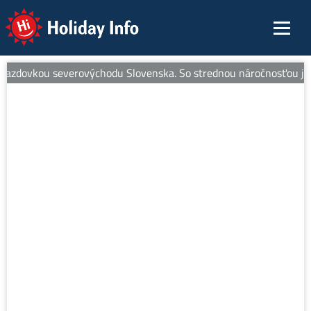
Holiday Info
azdovkou severovýchodu Slovenska. So strednou náročnosťou je ideál