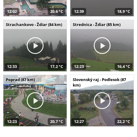
12:02
20,6 °C
12:39
18,9 °C
Strachankovo - Ždiar (84 km)
Strednica - Ždiar (85 km)
12:33
17,2 °C
12:23
16,4 °C
Poprad (87 km)
Slovenský raj - Podlesok (87
km)
12:23
20,7 °C
12:27
22,2 °C