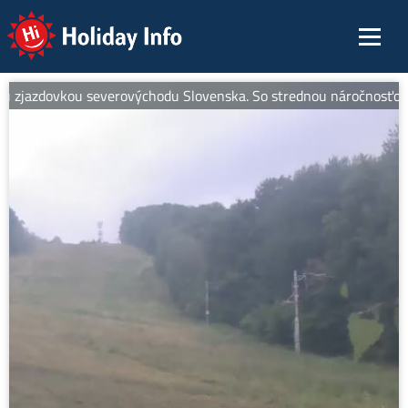
Holiday Info
zjazdovkou severovýchodu Slovenska. So strednou náročnosťou je id