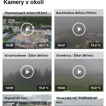
Kamery v okolí
Thermal park Vrbov (78 km)
Bachledova dolina (79 km)
15:00
20,7 °C
14:47
17,4 °C
Strachankovo - Ždiar (84 km)
Strednica - Ždiar (85 km)
14:59
15,8 °C
15:04
15,0 °C
Poprad (87 km)
Slovenský raj - Podlesok (87
km)