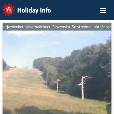
Holiday Info
 zjazdovkou severovýchodu Slovenska. So strednou náročnosťou je id