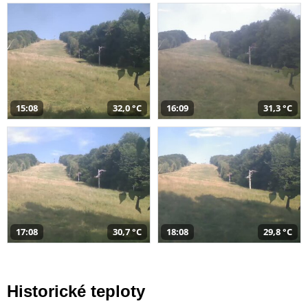
15:08
32,0 °C
16:09
31,3 °C
17:08
30,7 °C
18:08
29,8 °C
Historické teploty