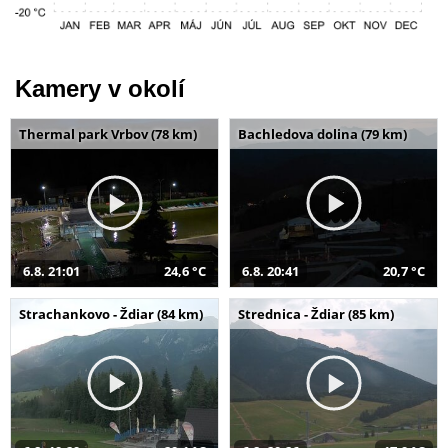
Kamery v okolí
Thermal park Vrbov (78 km)
Bachledova dolina (79 km)
6.8. 21:01
24,6 °C
6.8. 20:41
20,7 °C
Strachankovo - Ždiar (84 km)
Strednica - Ždiar (85 km)