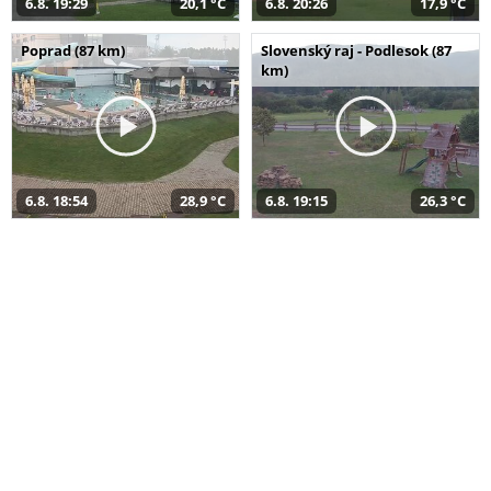
6.8. 19:29
20,1 °C
6.8. 20:26
17,9 °C
Poprad (87 km)
Slovenský raj - Podlesok (87
km)
6.8. 18:54
28,9 °C
6.8. 19:15
26,3 °C