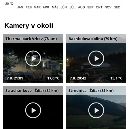
Kamery v okolí
Thermal park Vrbov (78 km)
Bachledova dolina (79 km)
7.8. 21:01
17,0 °C
7.8. 20:42
15,1 °C
Strachankovo - Ždiar (84 km)
Strednica - Ždiar (85 km)