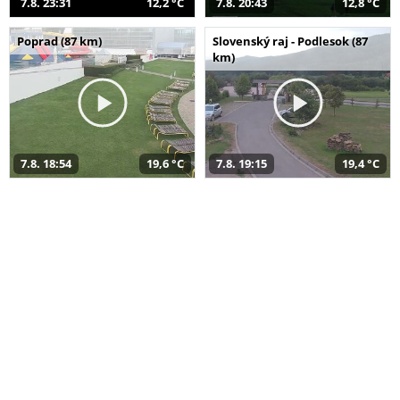
7.8. 23:31
12,2 °C
7.8. 20:43
12,8 °C
Poprad (87 km)
Slovenský raj - Podlesok (87
km)
7.8. 18:54
19,6 °C
7.8. 19:15
19,4 °C