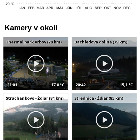
Kamery v okolí
Thermal park Vrbov (78 km)
Bachledova dolina (79 km)
21:01
17,0 °C
20:42
15,1 °C
Strachankovo - Ždiar (84 km)
Strednica - Ždiar (85 km)