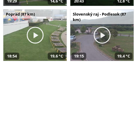
19:29
14,6 °C
20:43
12,8 °C
Poprad (87 km)
Slovenský raj - Podlesok (87
km)
18:54
19,6 °C
19:15
19,4 °C