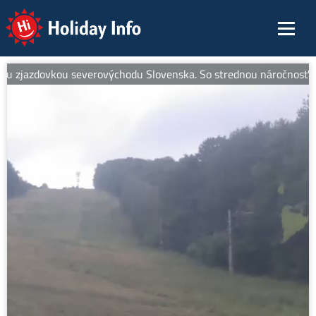
Holiday Info
 zjazdovkou severovýchodu Slovenska. So strednou náročnosťou je i