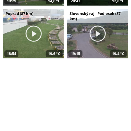
19:29
14,6 °C
20:43
12,8 °C
Poprad (87 km)
Slovenský raj - Podlesok (87
km)
18:54
19,6 °C
19:15
19,4 °C