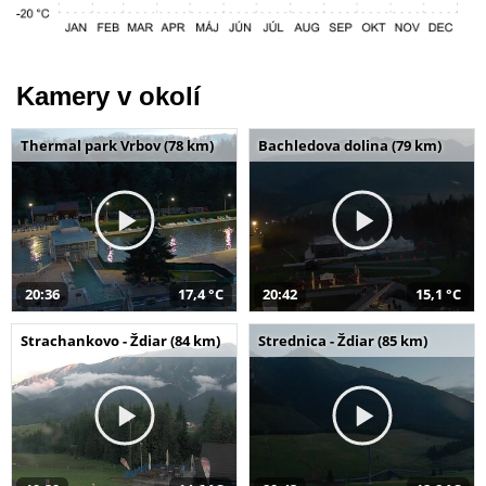
Kamery v okolí
Thermal park Vrbov (78 km)
Bachledova dolina (79 km)
20:36
17,4 °C
20:42
15,1 °C
Strachankovo - Ždiar (84 km)
Strednica - Ždiar (85 km)