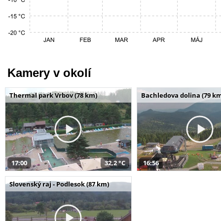
Kamery v okolí
Thermal park Vrbov (78 km)
Bachledova dolina (79 k
17:00
32,2 °C
16:56
Slovenský raj - Podlesok (87 km)