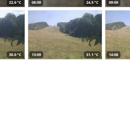
22,6 °C
08:09
24,5 °C
09:09
30,0 °C
13:09
31,1 °C
14:08