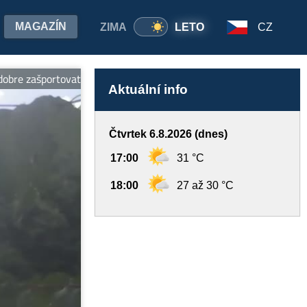
MAGAZÍN
ZIMA
LETO
CZ
 zašportovať. -- Makovica je najdlhšou zjazdovkou severovýchodu Sl
Aktuální info
Čtvrtek 6.8.2026 (dnes)
17:00
31 °C
18:00
27 až 30 °C