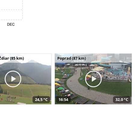
Ždiar (85 km)
Poprad (87 km)
24,5 °C
16:54
32,0 °C