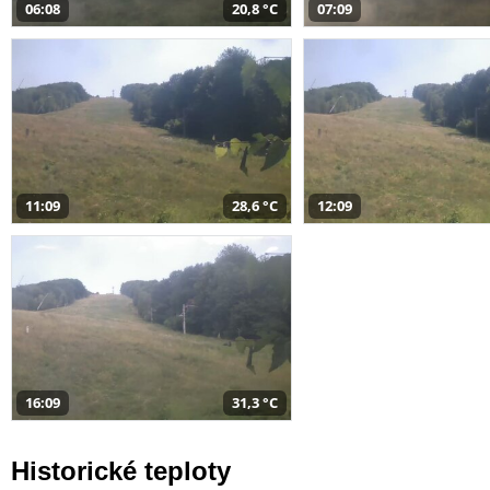
06:08
20,8 °C
07:09
11:09
28,6 °C
12:09
16:09
31,3 °C
Historické teploty