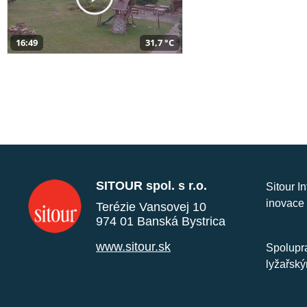
16:49
31,7 °C
SITOUR spol. s r.o.
Sitour I
inovace 
Terézie Vansovej 10
974 01 Banská Bystrica
www.sitour.sk
Spolupra
lyžařský