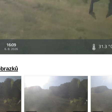
16:09
31.3 °
6. 8. 2026
obrazků