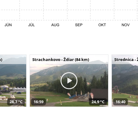
m)
Strachankovo - Ždiar (84 km)
Strednica - 
28,7 °C
16:59
24,9 °C
16:40