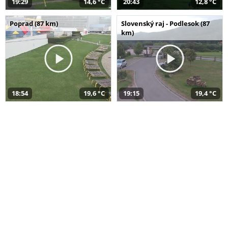
19:29
14,6 °C
20:43
12,8 °C
Poprad (87 km)
Slovenský raj - Podlesok (87
km)
18:54
19,6 °C
19:15
19,4 °C