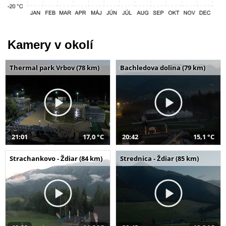
Kamery v okolí
Thermal park Vrbov (78 km)
Bachledova dolina (79 km)
21:01
17,0 °C
20:42
15,1 °C
Strachankovo - Ždiar (84 km)
Strednica - Ždiar (85 km)