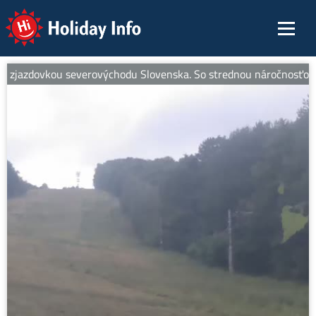
Holiday Info
zjazdovkou severovýchodu Slovenska. So strednou náročnosťou je id