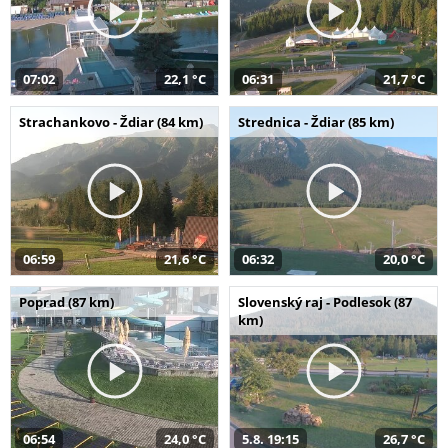
07:02
22,1 °C
06:31
21,7 °C
Strachankovo - Ždiar (84 km)
Strednica - Ždiar (85 km)
06:59
21,6 °C
06:32
20,0 °C
Poprad (87 km)
Slovenský raj - Podlesok (87
km)
06:54
24,0 °C
5.8. 19:15
26,7 °C