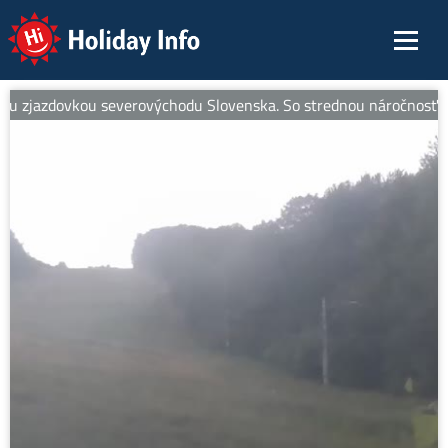
Holiday Info
 zjazdovkou severovýchodu Slovenska. So strednou náročnosťou je i