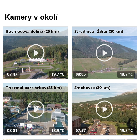
Kamery v okolí
Bachledova dolina (25 km)
Strednica - Ždiar (30 km)
07:47
19,7 °C
08:05
18,7 °C
Thermal park Vrbov (35 km)
Smokovce (39 km)
08:01
18,9 °C
07:57
19,8 °C