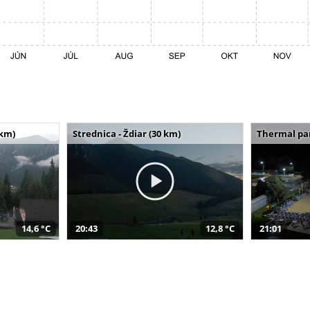
 km)
Strednica - Ždiar (30 km)
Thermal par
14,6 °C
20:43
12,8 °C
21:01