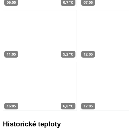
06:05
0,7 °C
07:05
11:05
5,2 °C
12:05
16:05
6,8 °C
17:05
Historické teploty