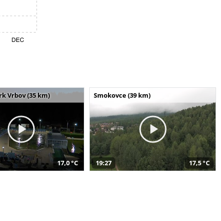
k Vrbov (35 km)
Smokovce (39 km)
17,0 °C
19:27
17,5 °C