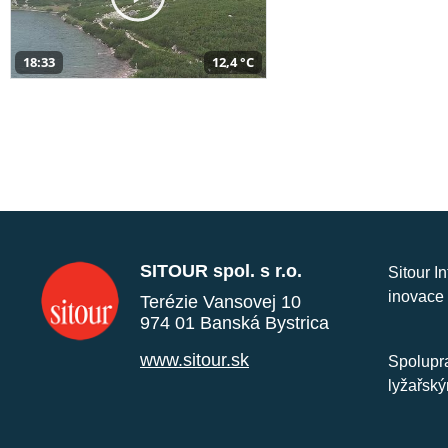
18:33
12,4 °C
SITOUR spol. s r.o.
Sitour I
inovace 
Terézie Vansovej 10
974 01 Banská Bystrica
www.sitour.sk
Spolupra
lyžařský