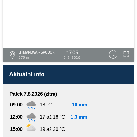
17:05
LITMANOVÁ - SPODOK
675 m
7. 3. 2026
Aktuální info
Pátek 7.8.2026 (zítra)
09:00
18 °C
10 mm
12:00
17 až 18 °C
1,3 mm
15:00
19 až 20 °C