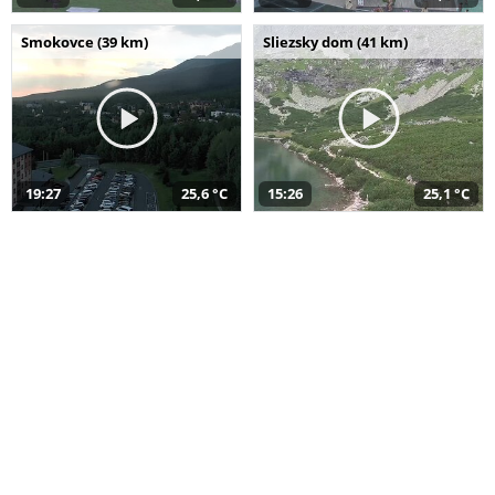
Smokovce (39 km)
Sliezsky dom (41 km)
19:27
25,6 °C
15:26
25,1 °C