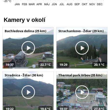
Kamery v okolí
Bachledova dolina (25 km)
Strachankovo - Ždiar (29 km)
19:37
22,7 °C
19:29
20,1 °C
Strednica - Ždiar (30 km)
Thermal park Vrbov (35 km)
19:22
19,6 °C
19:37
27,3 °C