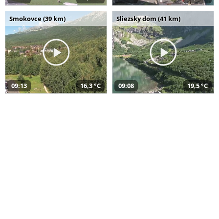
Smokovce (39 km)
Sliezsky dom (41 km)
09:13
16,3 °C
09:08
19,5 °C