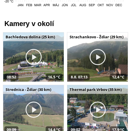
Kamery v okolí
Bachledova dolina (25 km)
Strachankovo - Ždiar (29 km)
08:52
16,5 °C
8.8. 07:13
12,4 °C
Strednica - Ždiar (30 km)
Thermal park Vrbov (35 km)
09:09
14,4 °C
09:02
17,9 °C