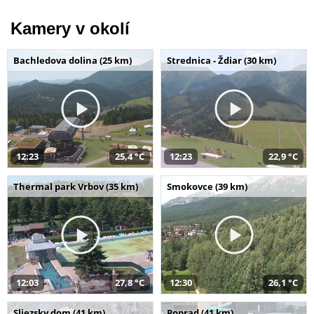
Kamery v okolí
Bachledova dolina (25 km)
Strednica - Ždiar (30 km)
12:23
25,4 °C
12:23
22,9 °C
Thermal park Vrbov (35 km)
Smokovce (39 km)
12:03
27,8 °C
12:30
26,1 °C
Sliezsky dom (41 km)
Poprad (41 km)