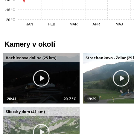
Kamery v okolí
Bachledova dolina (25 km)
Strachankovo - Ždiar (29
20:41
20,7 °C
19:29
Sliezsky dom (41 km)