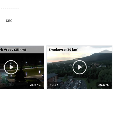
k Vrbov (35 km)
Smokovce (39 km)
24,6 °C
19:27
25,6 °C