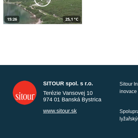
15:26
25,1 °C
SITOUR spol. s r.o.
Sitour I
inovace 
Terézie Vansovej 10
974 01 Banská Bystrica
www.sitour.sk
Spolupra
lyžařský