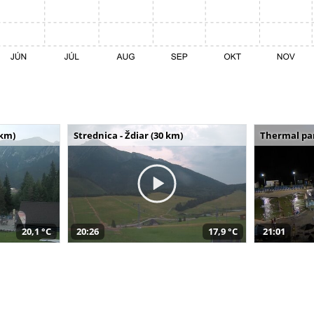
 km)
Strednica - Ždiar (30 km)
Thermal par
20,1 °C
20:26
17,9 °C
21:01