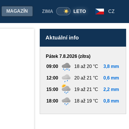
MAGAZÍN
ZIMA
LETO
CZ
Aktuální info
Pátek 7.8.2026 (zítra)
09:00
18 až 20 °C
3,8 mm
12:00
20 až 21 °C
0,6 mm
15:00
19 až 21 °C
2,2 mm
18:00
18 až 19 °C
0,8 mm