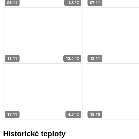
06:11
-1,8 °C
07:11
11:11
12,4 °C
12:11
17:11
4,3 °C
18:10
Historické teploty