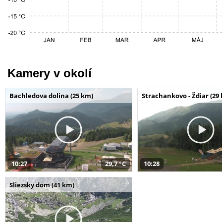
Kamery v okolí
Bachledova dolina (25 km)
Strachankovo - Ždiar (29
10:27
29,7 °C
10:28
Sliezsky dom (41 km)