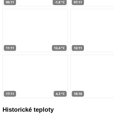
06:11
-1,8 °C
07:11
11:11
12,4 °C
12:11
17:11
4,3 °C
18:10
Historické teploty