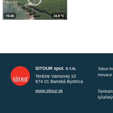
10:26
24,8 °C
SITOUR spol. s r.o.
Sitour I
inovace 
Terézie Vansovej 10
974 01 Banská Bystrica
www.sitour.sk
Spolupra
lyžařský