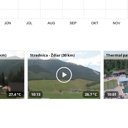
 km)
Strednica - Ždiar (30 km)
Thermal par
27,4 °C
10:13
26,7 °C
10:01