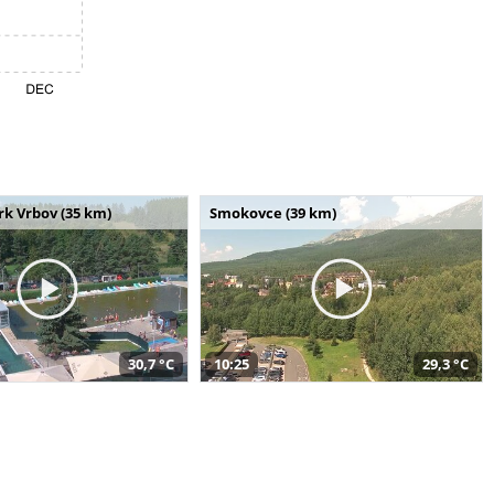
k Vrbov (35 km)
Smokovce (39 km)
30,7 °C
10:25
29,3 °C