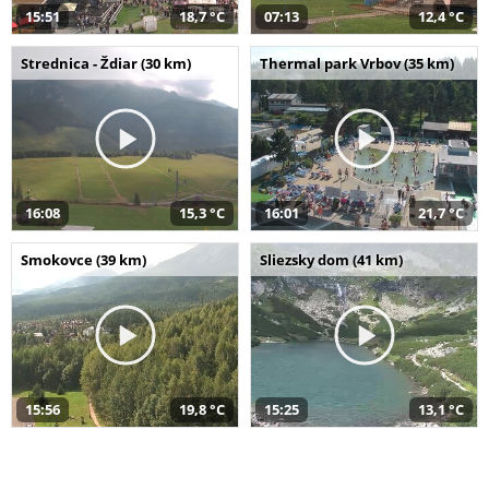
15:51
18,7 °C
07:13
12,4 °C
Strednica - Ždiar (30 km)
Thermal park Vrbov (35 km)
16:08
15,3 °C
16:01
21,7 °C
Smokovce (39 km)
Sliezsky dom (41 km)
15:56
19,8 °C
15:25
13,1 °C