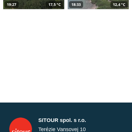
19:27
17,5 °C
18:33
12,4 °C
SITOUR spol. s r.o.
Terézie Vansovej 10