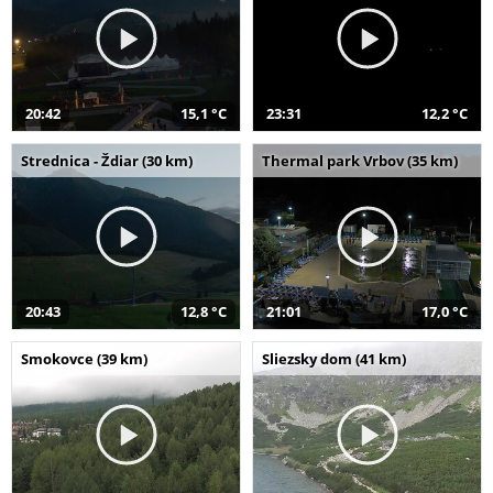
20:42
15,1 °C
23:31
12,2 °C
Strednica - Ždiar (30 km)
Thermal park Vrbov (35 km)
20:43
12,8 °C
21:01
17,0 °C
Smokovce (39 km)
Sliezsky dom (41 km)