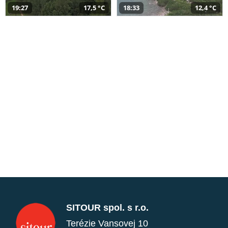
19:27
17,5 °C
18:33
12,4 °C
SITOUR spol. s r.o.
Terézie Vansovej 10