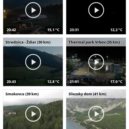
20:42
15,1 °C
23:31
12,2 °C
Strednica - Ždiar (30 km)
Thermal park Vrbov (35 km)
20:43
12,8 °C
21:01
17,0 °C
Smokovce (39 km)
Sliezsky dom (41 km)