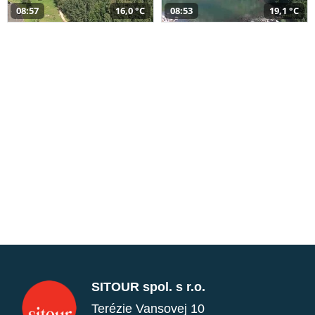
08:57
16,0 °C
08:53
19,1 °C
SITOUR spol. s r.o.
Terézie Vansovej 10