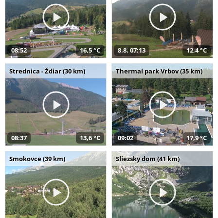
08:52
16,5 °C
8.8. 07:13
12,4 °C
Strednica - Ždiar (30 km)
Thermal park Vrbov (35 km)
08:37
13,6 °C
09:02
17,9 °C
Smokovce (39 km)
Sliezsky dom (41 km)