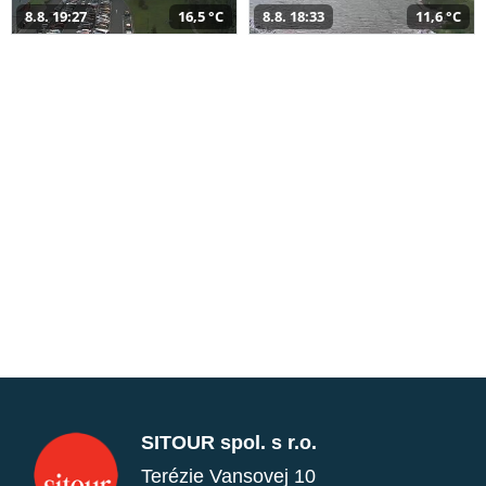
8.8. 19:27
16,5 °C
8.8. 18:33
11,6 °C
SITOUR spol. s r.o.
Terézie Vansovej 10