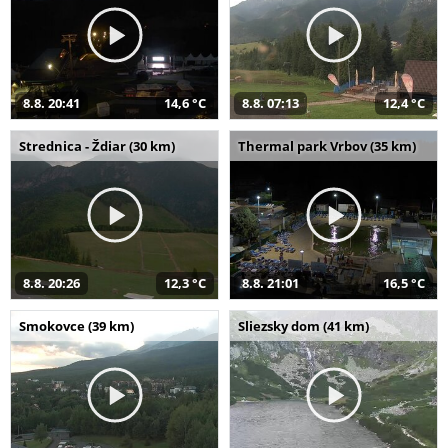
8.8. 20:41
14,6 °C
8.8. 07:13
12,4 °C
Strednica - Ždiar (30 km)
Thermal park Vrbov (35 km)
8.8. 20:26
12,3 °C
8.8. 21:01
16,5 °C
Smokovce (39 km)
Sliezsky dom (41 km)