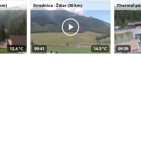
 km)
Strednica - Ždiar (30 km)
Thermal par
12,4 °C
09:41
14,0 °C
09:39