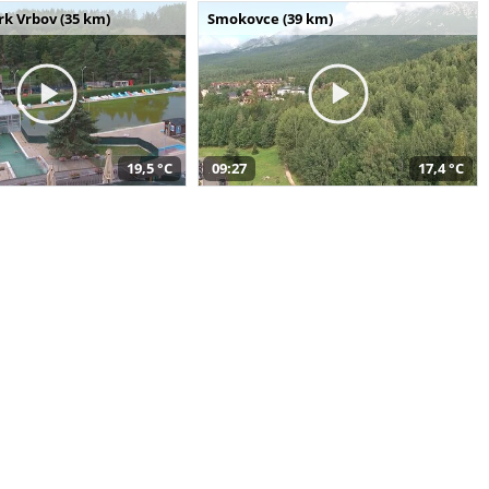
k Vrbov (35 km)
Smokovce (39 km)
19,5 °C
09:27
17,4 °C