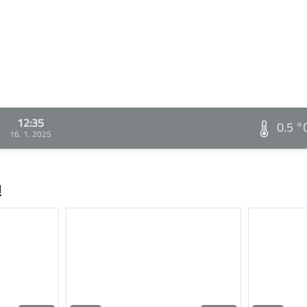
12:35
0.5 °
16. 1. 2025
ů