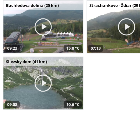
Bachledova dolina (25 km)
Strachankovo - Ždiar (29
09:23
15,8 °C
07:13
Sliezsky dom (41 km)
09:08
10,6 °C