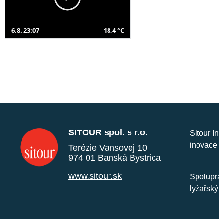
6.8. 23:07
18,4 °C
SITOUR spol. s r.o.
Sitour I
inovace 
Terézie Vansovej 10
974 01 Banská Bystrica
www.sitour.sk
Spolupra
lyžařský