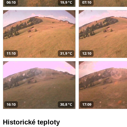
06:10
19,9 °C
07:10
11:10
31,9 °C
12:10
16:10
30,8 °C
17:09
Historické teploty