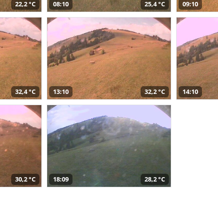
22,2 °C
08:10
25,4 °C
09:10
32,4 °C
13:10
32,2 °C
14:10
30,2 °C
18:09
28,2 °C