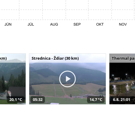
 km)
Strednica - Ždiar (30 km)
Thermal par
20,1 °C
05:32
14,7 °C
6.8. 21:01