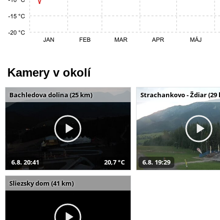
Kamery v okolí
Bachledova dolina (25 km)
Strachankovo - Ždiar (29
6.8. 20:41
20,7 °C
6.8. 19:29
Sliezsky dom (41 km)