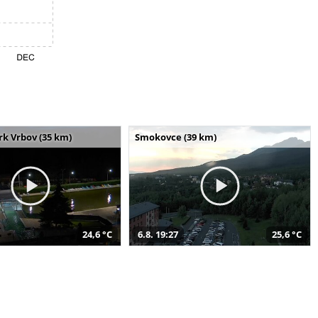
k Vrbov (35 km)
Smokovce (39 km)
24,6 °C
6.8. 19:27
25,6 °C