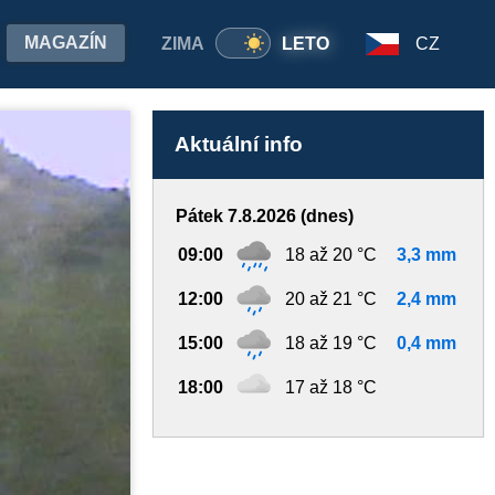
MAGAZÍN
ZIMA
LETO
CZ
Aktuální info
Pátek 7.8.2026 (dnes)
09:00
18 až 20 °C
3,3 mm
12:00
20 až 21 °C
2,4 mm
15:00
18 až 19 °C
0,4 mm
18:00
17 až 18 °C