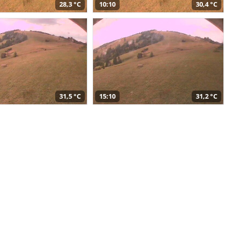
28,3 °C
10:10
30,4 °C
31,5 °C
15:10
31,2 °C