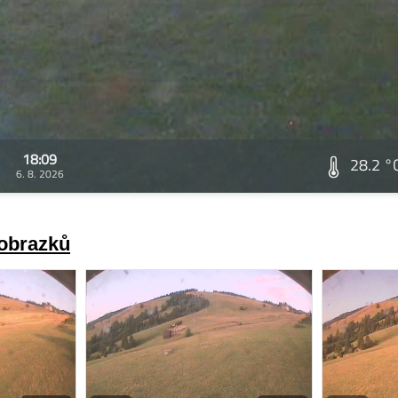
18:09
28.2 °
6. 8. 2026
 obrazků