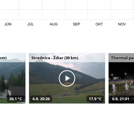
 km)
Strednica - Ždiar (30 km)
Thermal par
20,1 °C
6.8. 20:26
17,9 °C
6.8. 21:01