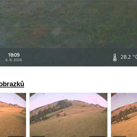
18:09
28.2 °
6. 8. 2026
 obrazků