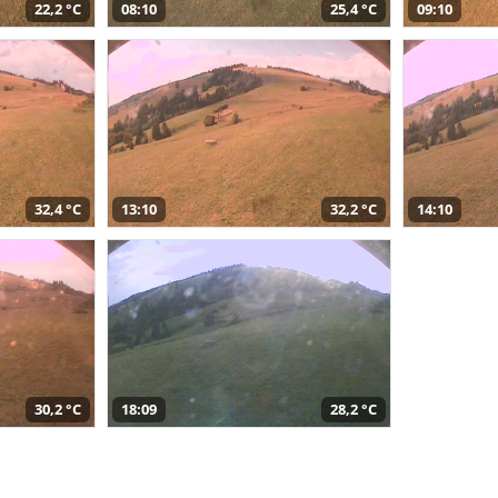
22,2 °C
08:10
25,4 °C
09:10
32,4 °C
13:10
32,2 °C
14:10
30,2 °C
18:09
28,2 °C