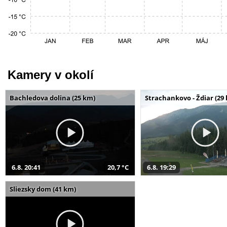
Kamery v okolí
Bachledova dolina (25 km)
Strachankovo - Ždiar (29
6.8. 20:41
20,7 °C
6.8. 19:29
Sliezsky dom (41 km)