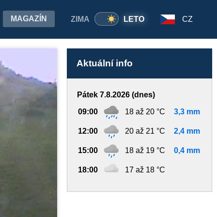
MAGAZÍN
ZIMA
LETO
CZ
Aktuální info
Pátek 7.8.2026 (dnes)
09:00
18 až 20 °C
3,3 mm
12:00
20 až 21 °C
2,4 mm
15:00
18 až 19 °C
0,4 mm
18:00
17 až 18 °C