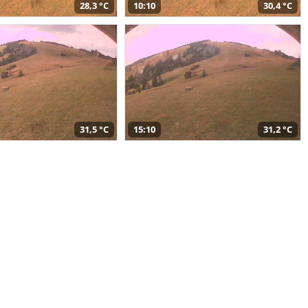
28,3 °C
10:10
30,4 °C
31,5 °C
15:10
31,2 °C