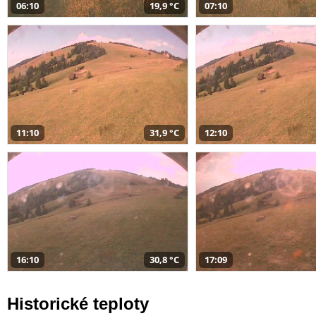
06:10
19,9 °C
07:10
11:10
31,9 °C
12:10
16:10
30,8 °C
17:09
Historické teploty