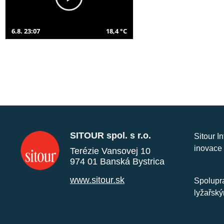
6.8. 23:07
18,4 °C
SITOUR spol. s r.o.
Sitour I
inovace 
Terézie Vansovej 10
974 01 Banská Bystrica
www.sitour.sk
Spolupra
lyžařský