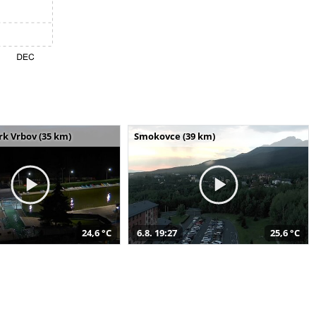
k Vrbov (35 km)
Smokovce (39 km)
24,6 °C
6.8. 19:27
25,6 °C