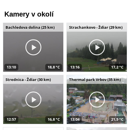
Kamery v okolí
Bachledova dolina (25 km)
Strachankovo - Ždiar (29 km)
13:10
18,8 °C
13:16
17,2 °C
Strednica - Ždiar (30 km)
Thermal park Vrbov (35 km)
12:57
16,8 °C
13:04
21,5 °C