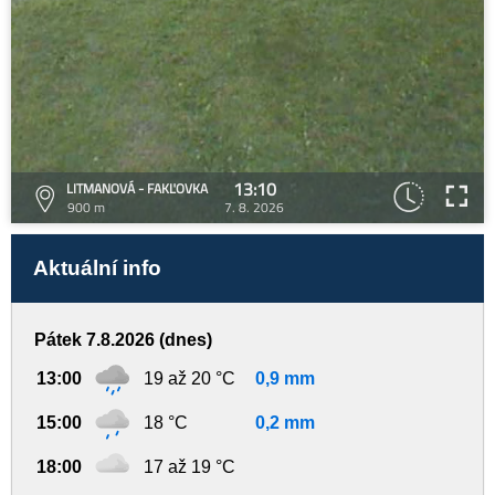
13:10
LITMANOVÁ - FAKĽOVKA
900 m
7. 8. 2026
Aktuální info
Pátek 7.8.2026 (dnes)
13:00
19 až 20 °C
0,9 mm
15:00
18 °C
0,2 mm
18:00
17 až 19 °C