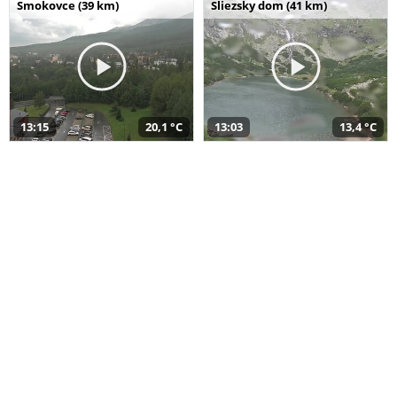
Smokovce (39 km)
Sliezsky dom (41 km)
13:15
20,1 °C
13:03
13,4 °C