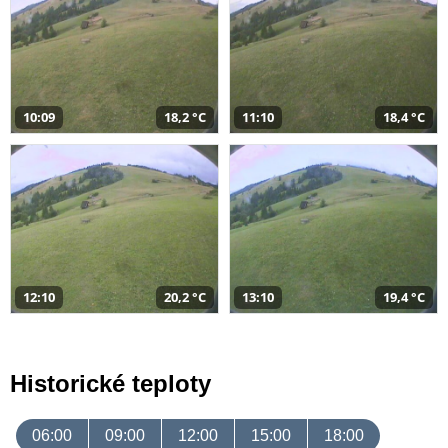
10:09
18,2 °C
11:10
18,4 °C
12:10
20,2 °C
13:10
19,4 °C
Historické teploty
06:00
09:00
12:00
15:00
18:00