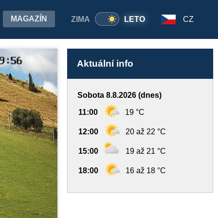
MAGAZÍN
ZIMA
LETO
CZ
Aktuální info
Sobota 8.8.2026 (dnes)
11:00
19 °C
12:00
20 až 22 °C
15:00
19 až 21 °C
18:00
16 až 18 °C