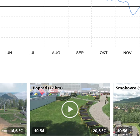
Poprad (17 km)
Smokovce (
16,6 °C
10:54
20,5 °C
10:56