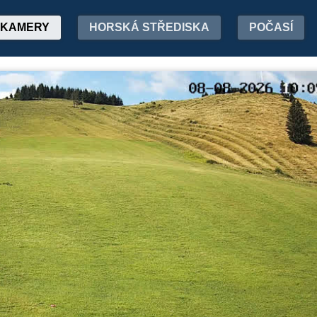
KAMERY
HORSKÁ STŘEDISKA
POČASÍ