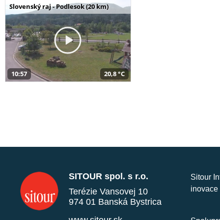
Slovenský raj - Podlesok (20 km)
10:57
20,8 °C
SITOUR spol. s r.o.
Sitour I
inovace 
Terézie Vansovej 10
974 01 Banská Bystrica
www.sitour.sk