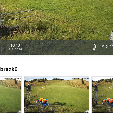
10:10
18.2 °
8. 8. 2026
obrazků