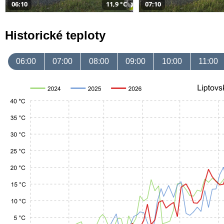
06:10
11,9 °C
07:10
Historické teploty
06:00
07:00
08:00
09:00
10:00
11:00