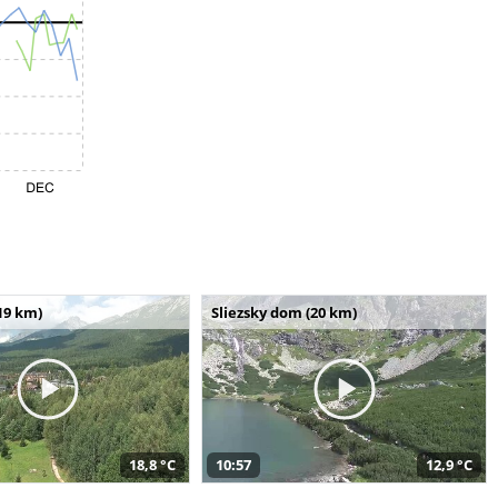
19 km)
Sliezsky dom (20 km)
18,8 °C
10:57
12,9 °C