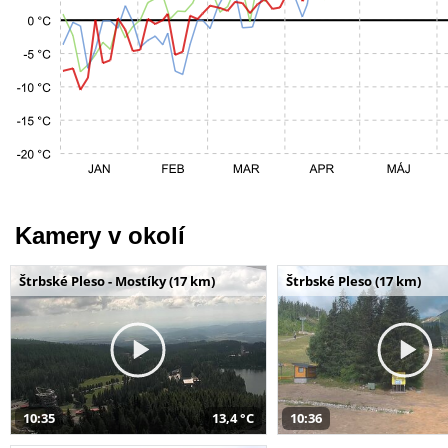
Kamery v okolí
Štrbské Pleso - Mostíky (17 km)
Štrbské Pleso (17 km)
10:35
13,4 °C
10:36