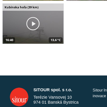
Kubínska hoľa (39 km)
16:40
13,6 °C
SITOUR spol. s r.o.
Sitour I
inovace 
Terézie Vansovej 10
974 01 Banská Bystrica