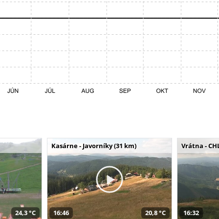
Kasárne - Javorníky (31 km)
Vrátna - CH
24,3 °C
16:46
20,8 °C
16:32